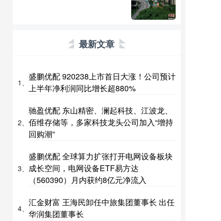
最新文章
盛鹏优配 920238上市首日大涨！公司预计
1、
上半年净利润同比增长超880%
驰盈优配 东山精密、澜起科技、江波龙、
佰维存储等，多家科技龙头公司加入“增持
2、
回购潮”
盛鹏优配 全球算力扩张打开电网设备板块
成长空间，电网设备ETF易方达
3、
（560390）月内获约8亿元净流入
汇金财富 王海民卸任中旅集团董事长 出任
4、
华润集团董事长