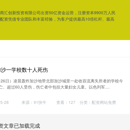
汇创新投资有限公司出资50亿资金运营，注册资本9900万人民
配资凭借专业团队和丰富经验，为客户提供最高10倍杠杆、最高
。
加沙一学校数十人死伤
月26日）凌晨轰炸加沙地带北部加沙城里一处收容流离失所者的学校今
亡、超过60人受伤，伤亡者中包括大量妇女儿童。以色列军....
5-28
来源：91快牛
查看：
127
分类：
配资网站免费
资文章已加载完成