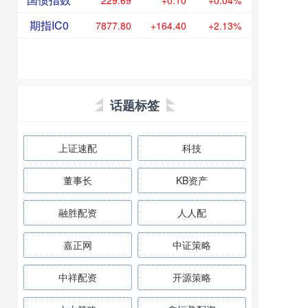
229.69
+0.10
+0.04%
期指IC0
7877.80
+164.40
+2.13%
话题标签
上证速配
科技
董事长
KB资产
融胜配资
人人配
嘉正网
中证策略
中祥配资
开源策略